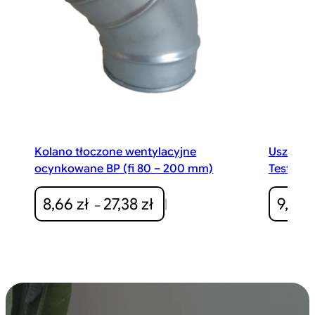
Kolano tłoczone wentylacyjne
Uszczel
ocynkowane BP (fi 80 – 200 mm)
Testo 55
Zakres
8,66
zł
27,38
zł
9,00
|
–
cen:
od
8,66 zł
do
27,38 zł