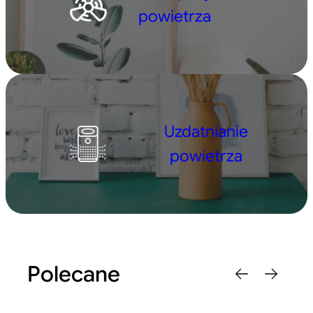
powietrza
Uzdatnianie
powietrza
Polecane