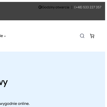
Godziny otwarcia
|
(+48) 533 227 357
ie
wy
wygodnie online.