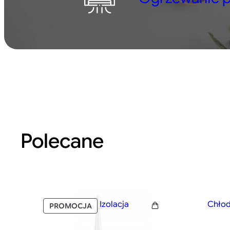
Polecane
Izolacja
Chłod
PRODUKT
PROMOCJA
W
PROMOCJI