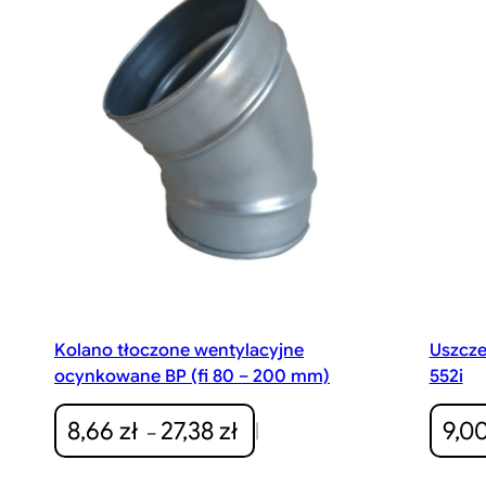
Kolano tłoczone wentylacyjne
Uszcz
ocynkowane BP (fi 80 – 200 mm)
552i
Zakres
8,66
zł
27,38
zł
9,0
|
–
cen:
od