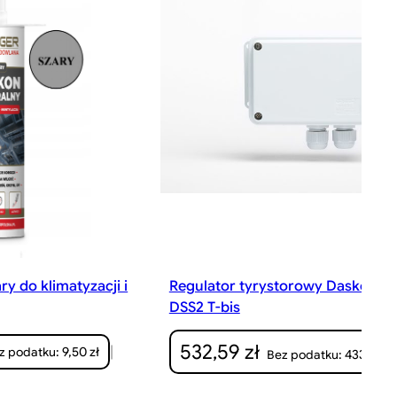
ry do klimatyzacji i
Regulator tyrystorowy Dasko Ele
DSS2 T-bis
532,59
zł
a
tualna
|
9,50
zł
z podatku:
433,00
z
Bez podatku:
na
nosi: