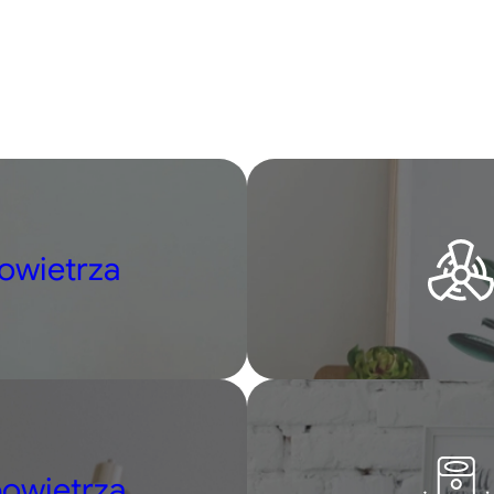
18,45 zł.
11,
owietrza
owietrza