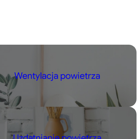
69 zł.
Wentylacja powietrza
Uzdatnianie powietrza