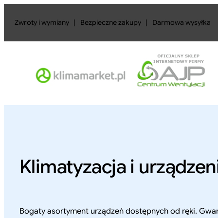
Przejdź
do
Zwroty i wymiany
|
Bezpieczne zakupy
|
Darmowa wysyłka
treści
Klimatyzacja i urządze
Bogaty asortyment urządzeń dostępnych od ręki. Gwar