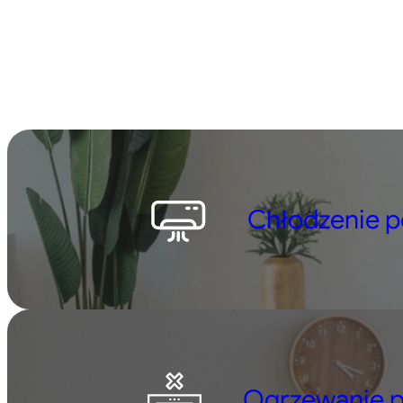
8,66 zł
do
27,38 zł
Chłodzenie p
Ogrzewanie p