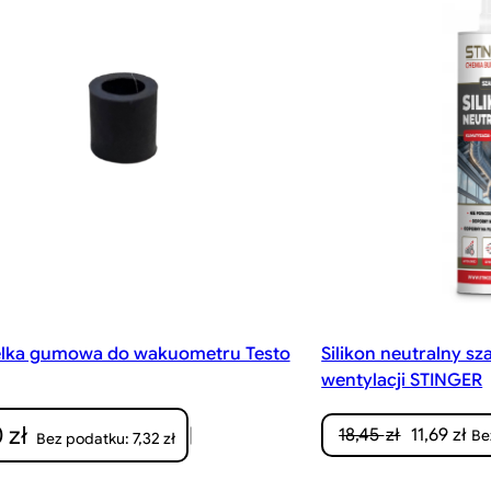
elka gumowa do wakuometru Testo
Silikon neutralny sza
wentylacji STINGER
0
zł
Pierwotn
Ak
|
18,45
zł
11,69
zł
Be
7,32
zł
Bez podatku:
cena
ce
wynosiła:
wy