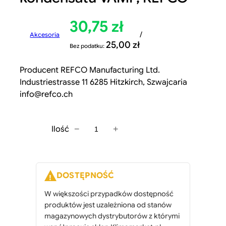
30,75
zł
/
Akcesoria
25,00
zł
Bez podatku:
Producent REFCO Manufacturing Ltd.
Industriestrasse 11 6285 Hitzkirch, Szwajcaria
info@refco.ch
−
+
Ilość
i
l
o
ś
DOSTĘPNOŚĆ
ć
W większości przypadków dostępność
A
produktów jest uzależniona od stanów
d
magazynowych dystrybutorów z którymi
a