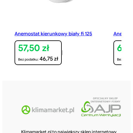
Anemostat kierunkowy biały fi 125
Anemosta
57,50
zł
67,
|
46,75
zł
Bez podatku:
Bez podat
Klimamarket.pl to największy sklep internetowy