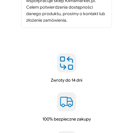
współpracuje sklep Klimamarket.pl.
p
Celem potwierdzenia dostępności
t
danego produktu, prosimy o kontakt lub
e
złożenie zamówienia.
r
d
o
p
o
m
p
k
Zwroty do 14 dni
o
n
d
e
n
s
100% bezpieczne zakupy
a
t