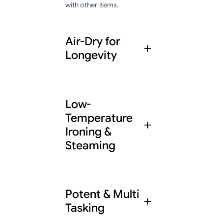
with other items.
Air-Dry for
Longevity
We are committed to
Low-
using only the safest,
Temperature
most effective
ingredients, and we
Ironing &
never compromise on
Steaming
quality.
We are committed to
Potent & Multi
using only the safest,
Tasking
most effective
ingredients, and we