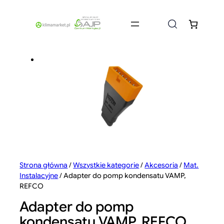
Przejdź
do
treści
Strona główna
/
Wszystkie kategorie
/
Akcesoria
/
Mat.
Instalacyjne
/ Adapter do pomp kondensatu VAMP,
REFCO
Adapter do pomp
kondensatu VAMP, REFCO