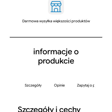
u
V
A
Darmowa wysyłka większości produktów
M
P
,
R
E
informacje o
F
produkcie
C
O
Szczegóły
Opinie
Zapytaj o produkt
Szczegóły i cechy