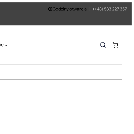
Godziny otwarcia
|
(+48) 533 227 357
ie