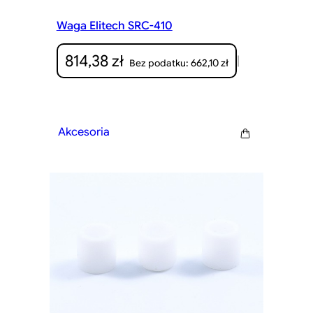
Waga Elitech SRC-410
814,38
zł
|
662,10
zł
Bez podatku:
Akcesoria