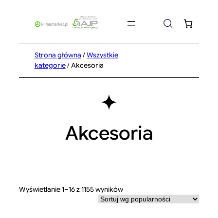
Przejdź
do
treści
Strona główna
/
Wszystkie
kategorie
/ Akcesoria
Akcesoria
Posortowane
Wyświetlanie 1–16 z 1155 wyników
według
popularności