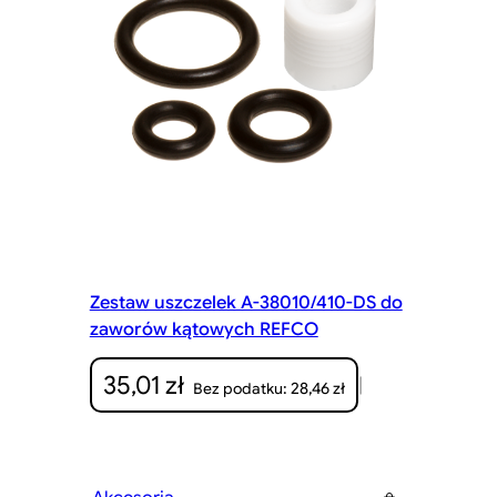
Zestaw uszczelek A-38010/410-DS do
zaworów kątowych REFCO
35,01
zł
|
28,46
zł
Bez podatku: