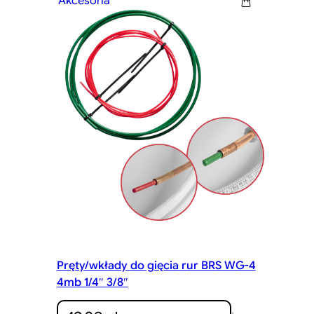
Akcesoria
Pręty/wkłady do gięcia rur BRS WG-4
4mb 1/4″ 3/8″