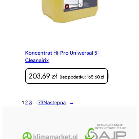
Koncentrat Hi-Pro Uniwersal 5 l
Cleanairix
203,69
zł
|
165,60
zł
Bez podatku:
1
2
3
…
73
Następna
→