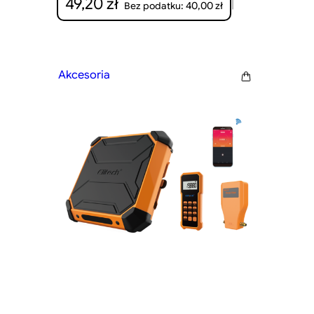
49,20
zł
|
40,00
zł
Bez podatku:
Akcesoria