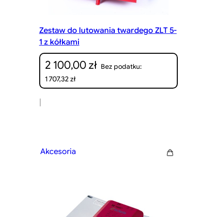
Zestaw do lutowania twardego ZLT 5-
1 z kółkami
2 100,00
zł
Bez podatku:
1 707,32
zł
|
Akcesoria