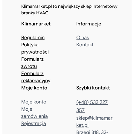
Klimamarket.pl to największy sklep internetowy
branży HVAC.
Klimamarket
Informacje
Regulamin
O nas
Polityka
Kontakt
prywatności
Formularz
zwrotu
Formularz
reklamacyjny
Moje konto
Szybki kontakt
Moje konto
(+48) 533 227
Moje
357
zamówienia
sklep@klimamar
Rejestracja
ket.pl
Brzegi 318, 32-