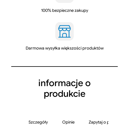
5
0
100% bezpieczne zakupy
m
l
Darmowa wysyłka większości produktów
informacje o
produkcie
Szczegóły
Opinie
Zapytaj o produkt