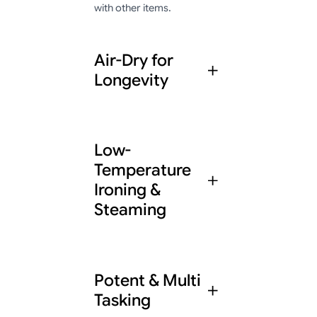
with other items.
Air-Dry for
Longevity
We are committed to
Low-
using only the safest,
Temperature
most effective
ingredients, and we
Ironing &
never compromise on
Steaming
quality.
We are committed to
Potent & Multi
using only the safest,
Tasking
most effective
ingredients, and we