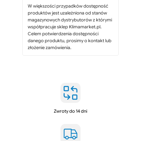
W większości przypadków dostępność
F
produktów jest uzależniona od stanów
r
magazynowych dystrybutorów z którymi
i
współpracuje sklep Klimamarket.pl.
o
Celem potwierdzenia dostępności
n
danego produktu, prosimy o kontakt lub
e
złożenie zamówienia.
t
t
A
c
t
i
v
e
Zwroty do 14 dni
R
T
U
7