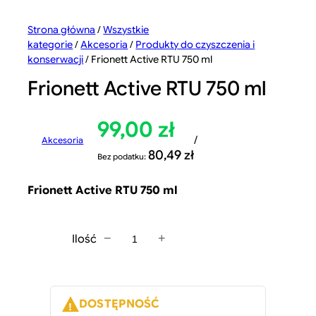
Strona główna
/
Wszystkie
kategorie
/
Akcesoria
/
Produkty do czyszczenia i
konserwacji
/ Frionett Active RTU 750 ml
Frionett Active RTU 750 ml
99,00
zł
/
Akcesoria
80,49
zł
Bez podatku:
Frionett Active RTU 750 ml
−
+
Ilość
i
l
o
ś
DOSTĘPNOŚĆ
ć