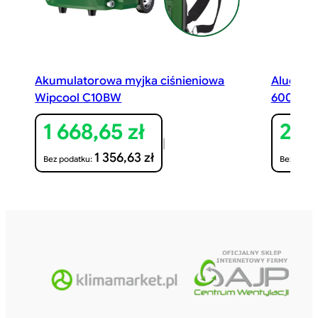
Akumulatorowa myjka ciśnieniowa
Alucynk
Wipcool C10BW
600 500
1 668,65
zł
24,
|
1 356,63
zł
Bez podatku:
Bez podat