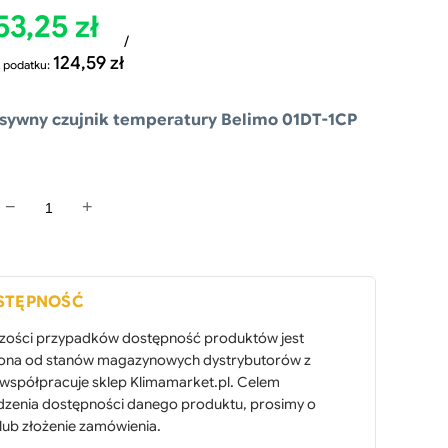
53,25
zł
/
124,59
zł
 podatku:
sywny czujnik temperatury Belimo 01DT-1CP
−
+
o
ś
STĘPNOŚĆ
ć
K
zości przypadków dostępność produktów jest
iona od stanów magazynowych dystrybutorów z
a
 współpracuje sklep Klimamarket.pl. Celem
n
dzenia dostępności danego produktu, prosimy o
a
lub złożenie zamówienia.