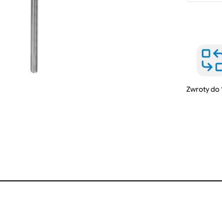
Zwroty do 
j
i