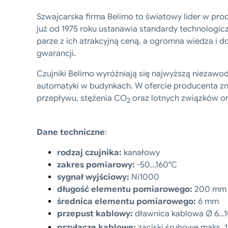
Szwajcarska firma Belimo to światowy lider w pro
już od 1975 roku ustanawia standardy technologic
parze z ich atrakcyjną ceną, a ogromna wiedza i
gwarancji.
Czujniki Belimo wyróżniają się najwyższą niezawo
automatyki w budynkach. W ofercie producenta znaj
przepływu, stężenia CO
oraz lotnych związków or
2
Dane techniczne
:
rodzaj czujnika:
kanałowy
zakres pomiarowy:
-50…160°C
sygnał wyjściowy:
Ni1000
długość elementu pomiarowego:
200 mm
średnica elementu pomiarowego:
6 mm
przepust kablowy:
dławnica kablowa Ø 6…1
przyłącze kablowe:
zaciski śrubowe maks. 