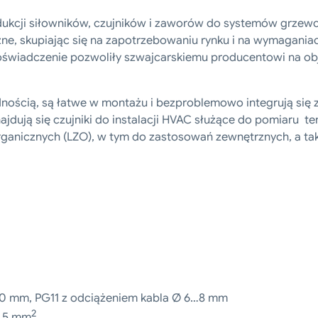
dukcji siłowników, czujników i zaworów do systemów grzewcz
zne, skupiając się na zapotrzebowaniu rynku i na wymagania
 doświadczenie pozwoliły szwajcarskiemu producentowi na o
dnością, są łatwe w montażu i bezproblemowo integrują się
dują się czujniki do instalacji HVAC służące do pomiaru tem
ganicznych (LZO), w tym do zastosowań zewnętrznych, a ta
0 mm, PG11 z odciążeniem kabla Ø 6…8 mm
2
1,5 mm