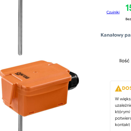
1
Czujniki
Bez
Kanałowy pa
Ilość
i
l
DO
W więks
uzależn
którymi
potwier
kontakt 
ł