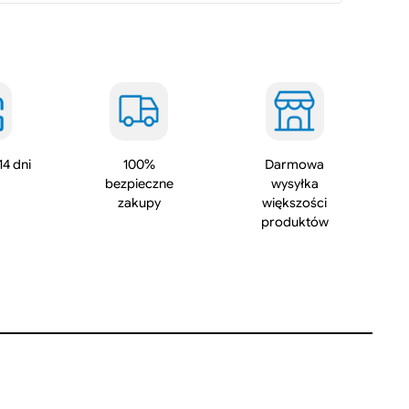
o
w
y
p
a
s
y
w
14 dni
100%
Darmowa
bezpieczne
wysyłka
n
zakupy
większości
y
produktów
c
z
u
n
k
t
e