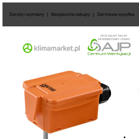
Przejdź
do
Zwroty i wymiany
|
Bezpieczne zakupy
|
Darmowa wysyłka
treści