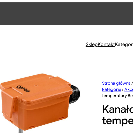
Sklep
Kontakt
Kategor
Strona główna
kategorie
/
Akc
temperatury Be
Kanał
tempe