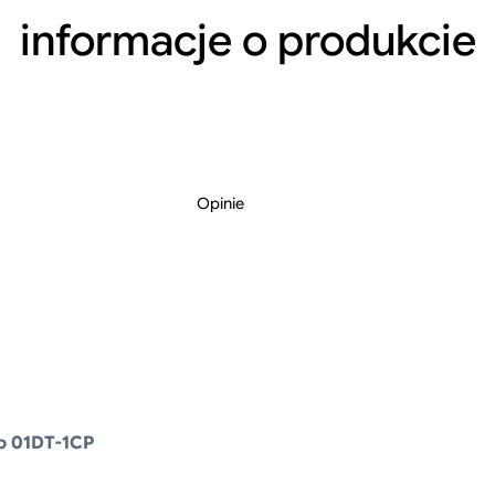
informacje o
produkcie
Opinie
l
i
o 01DT-1CP