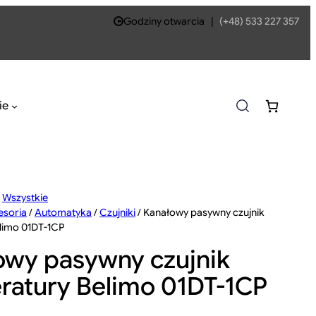
Godziny otwarcia
|
(+48) 533 227 357
ie
/
Wszystkie
esoria
/
Automatyka
/
Czujniki
/ Kanałowy pasywny czujnik
limo 01DT-1CP
owy pasywny czujnik
ratury Belimo 01DT-1CP