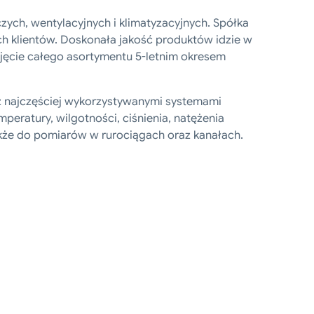
T
-
ych, wentylacyjnych i klimatyzacyjnych. Spółka
1
ch klientów. Doskonała jakość produktów idzie w
C
bjęcie całego asortymentu 5-letnim okresem
P
 z najczęściej wykorzystywanymi systemami
peratury, wilgotności, ciśnienia, natężenia
kże do pomiarów w rurociągach oraz kanałach.