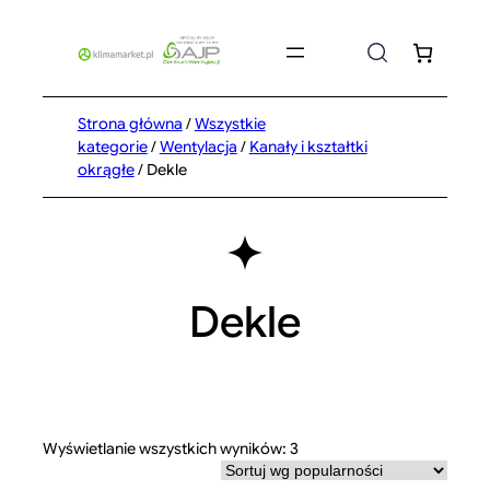
Przejdź
do
treści
Strona główna
/
Wszystkie
kategorie
/
Wentylacja
/
Kanały i kształtki
okrągłe
/ Dekle
Dekle
Posortowane
Wyświetlanie wszystkich wyników: 3
według