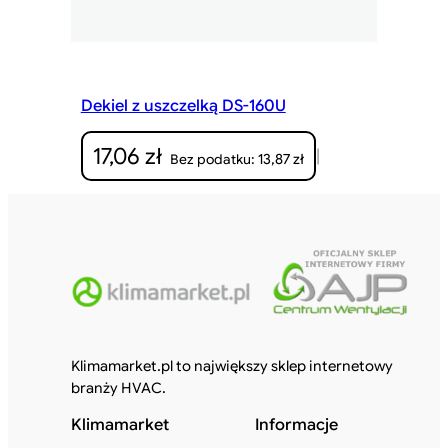
z
ł
d
o
Dekiel z uszczelką DS-160U
1
9
17,06
zł
|
13,87
zł
Bez podatku:
,
8
2
z
ł
Klimamarket.pl to największy sklep internetowy
branży HVAC.
Klimamarket
Informacje