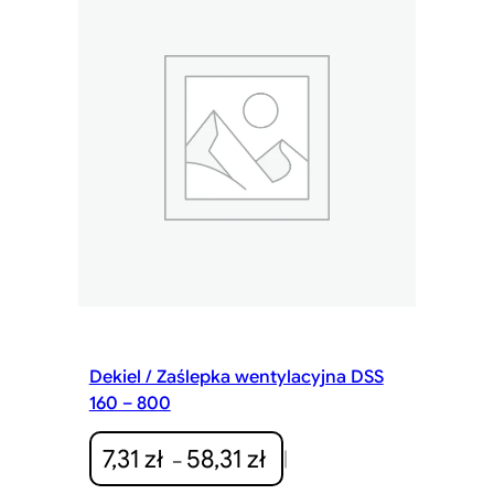
Dekiel / Zaślepka wentylacyjna DSS
160 – 800
Z
7,31
zł
58,31
zł
|
–
a