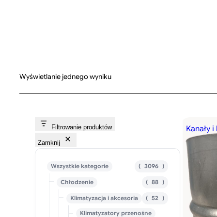
Wyświetlanie jednego wyniku
Filtrowanie produktów
Kanały i
Zamknij
3
Wszystkie kategorie
3096
0
8
Chłodzenie
88
9
8
6
5
Klimatyzacja i akcesoria
52
p
p
2
r
r
Klimatyzatory przenośne
p
o
o