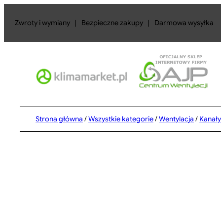
Przejdź
do
Zwroty i wymiany
|
Bezpieczne zakupy
|
Darmowa wysyłka
treści
Strona główna
/
Wszystkie kategorie
/
Wentylacja
/
Kanały 