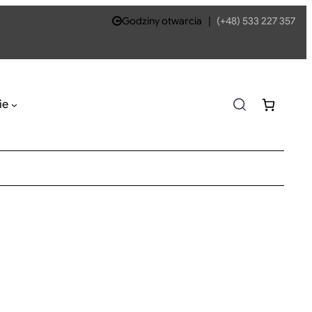
Godziny otwarcia
|
(+48) 533 227 357
ie