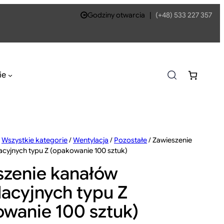
Godziny otwarcia
|
(+48) 533 227 357
ie
/
Wszystkie kategorie
/
Wentylacja
/
Pozostałe
/ Zawieszenie
cyjnych typu Z (opakowanie 100 sztuk)
szenie kanałów
acyjnych typu Z
wanie 100 sztuk)