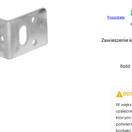
Pozostałe
Zawieszenie k
Ilość
i
l
DO
W więks
uzależn
którymi
potwier
i
kontakt 