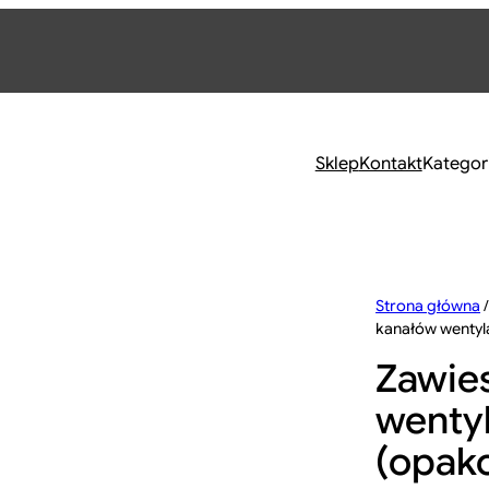
Sklep
Kontakt
Kategor
Strona główna
kanałów wentyla
Zawie
wentyl
(opako