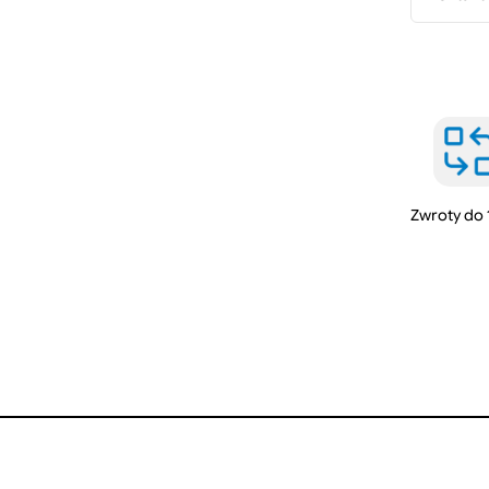
i
Zwroty do 
ł