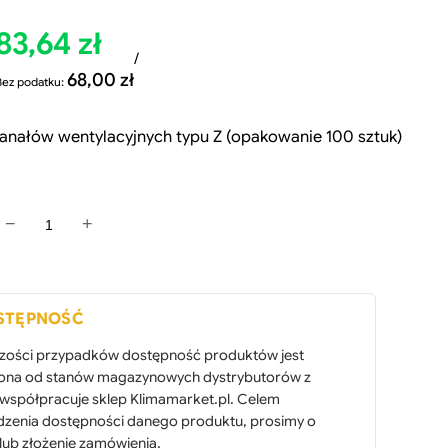
83,64
zł
/
68,00
zł
Bez podatku:
anałów wentylacyjnych typu Z (opakowanie 100 sztuk)
−
+
o
ś
STĘPNOŚĆ
ć
Z
zości przypadków dostępność produktów jest
iona od stanów magazynowych dystrybutorów z
a
 współpracuje sklep Klimamarket.pl. Celem
w
dzenia dostępności danego produktu, prosimy o
lub złożenie zamówienia.