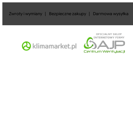
Przejdź
do
Zwroty i wymiany
|
Bezpieczne zakupy
|
Darmowa wysyłka
treści