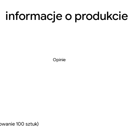
l
informacje o
produkcie
j
Opinie
(
owanie 100 sztuk)