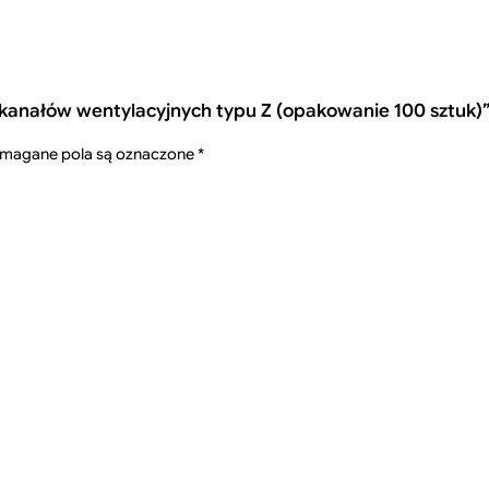
 kanałów wentylacyjnych typu Z (opakowanie 100 sztuk)
i
magane pola są oznaczone
*
)