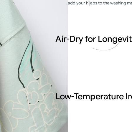
Never add your hijabs to the washing ma
Air-Dry for Longevi
We are committed to using only the
we never compromise on quality.
Low-Temperature Ir