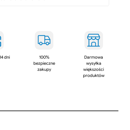
e
s
z
e
n
e
k
a
14 dni
100%
Darmowa
bezpieczne
wysyłka
n
zakupy
większości
a
produktów
ó
w
w
e
n
t
y