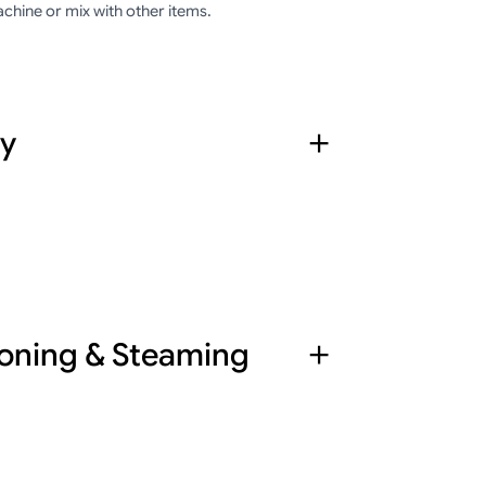
chine or mix with other items.
ty
 safest, most effective ingredients, and
oning & Steaming