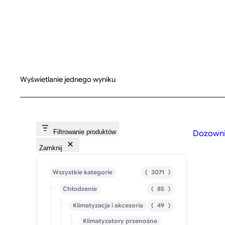
Wyświetlanie jednego wyniku
Filtrowanie produktów
Dozownik
Zamknij
3
Wszystkie kategorie
3071
0
8
Chłodzenie
85
7
5
1
4
Klimatyzacja i akcesoria
49
p
p
9
r
r
Klimatyzatory przenośne
p
o
o