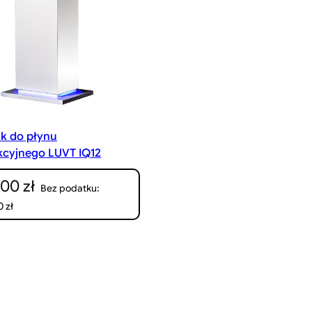
k do płynu
kcyjnego LUVT IQ12
8,00
zł
Bez podatku:
00
zł