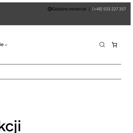
Godziny otwarcia
|
(+48) 533 227 357
ie
cji