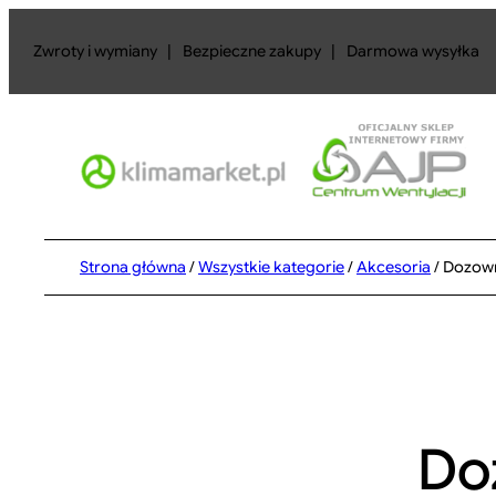
Przejdź
do
Zwroty i wymiany
|
Bezpieczne zakupy
|
Darmowa wysyłka
treści
Strona główna
/
Wszystkie kategorie
/
Akcesoria
/ Dozown
Do