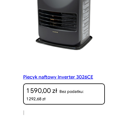
Piecyk naftowy Inverter 3026CE
1 590,00
zł
Bez podatku:
1 292,68
zł
|