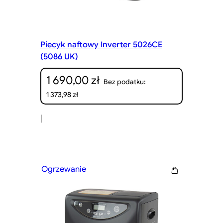
Piecyk naftowy Inverter 5026CE
(5086 UK)
1 690,00
zł
Bez podatku:
1 373,98
zł
|
Ogrzewanie