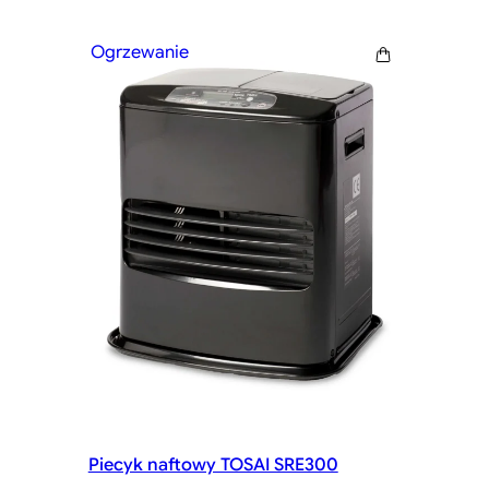
Ogrzewanie
Piecyk naftowy TOSAI SRE300