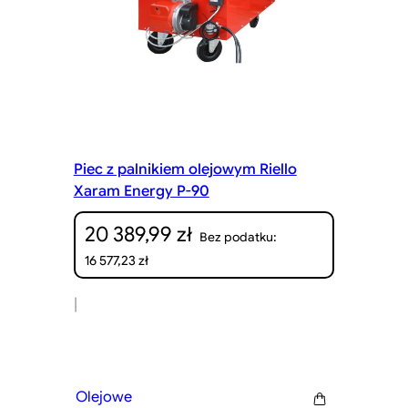
Piec z palnikiem olejowym Riello
Xaram Energy P-90
20 389,99
zł
Bez podatku:
16 577,23
zł
|
Olejowe