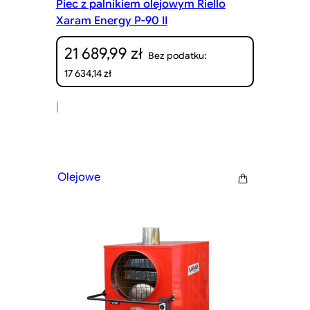
Piec z palnikiem olejowym Riello
Xaram Energy P-90 II
21 689,99
zł
Bez podatku:
17 634,14
zł
|
Olejowe