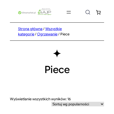
Przejdź
do
treści
Strona główna
/
Wszystkie
kategorie
/
Ogrzewanie
/ Piece
Piece
Posortowane
Wyświetlanie wszystkich wyników: 16
według
popularności