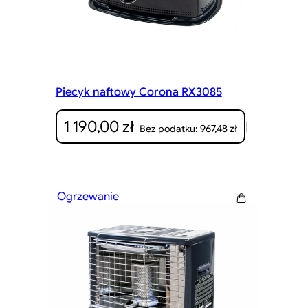
Piecyk naftowy Corona RX3085
1 190,00
zł
|
967,48
zł
Bez podatku:
Ogrzewanie