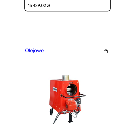
15 439,02
zł
|
Olejowe