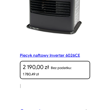
Piecyk naftowy Inverter 6026CE
2 190,00
zł
Bez podatku:
1 780,49
zł
|