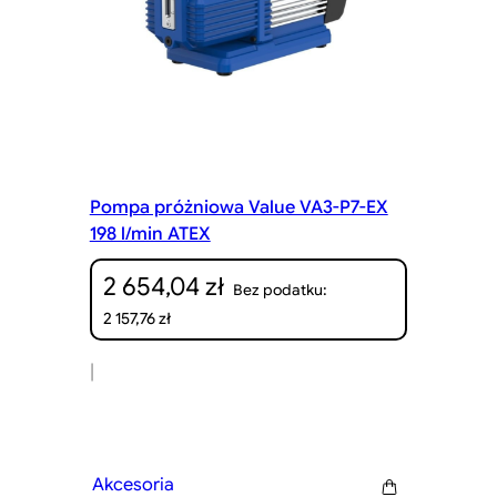
Pompa próżniowa Value VA3-P7-EX
198 l/min ATEX
2 654,04
zł
Bez podatku:
2 157,76
zł
|
Akcesoria