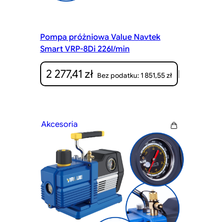
Pompa próżniowa Value Navtek
Smart VRP-8Di 226l/min
2 277,41
zł
|
1 851,55
zł
Bez podatku:
Akcesoria