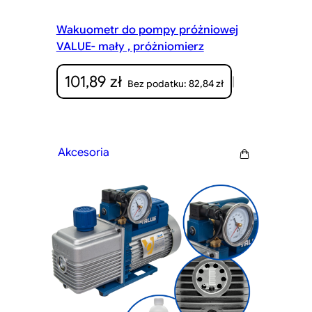
Wakuometr do pompy próżniowej
VALUE- mały , próżniomierz
101,89
zł
|
82,84
zł
Bez podatku:
Akcesoria