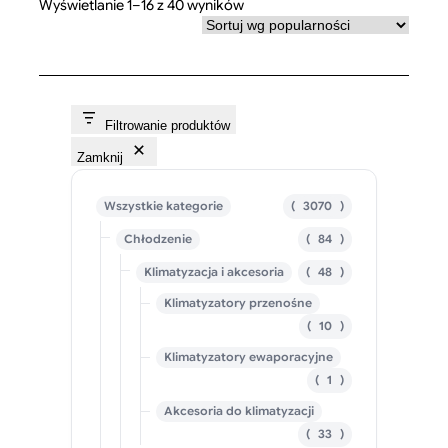
Posortowane
Wyświetlanie 1–16 z 40 wyników
według
popularności
Filtrowanie produktów
Zamknij
3
Wszystkie kategorie
3070
0
8
Chłodzenie
84
7
4
0
4
Klimatyzacja i akcesoria
48
p
p
8
r
r
Klimatyzatory przenośne
p
o
o
r
d
d
1
10
o
u
u
0
d
Klimatyzatory ewaporacyjne
k
k
p
u
t
t
r
1
1
k
y
ó
o
p
t
w
d
Akcesoria do klimatyzacji
r
ó
u
o
3
33
w
k
d