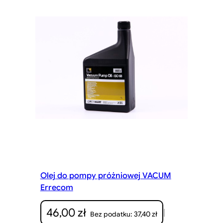
Olej do pompy próżniowej VACUM
Errecom
46,00
zł
|
37,40
zł
Bez podatku: