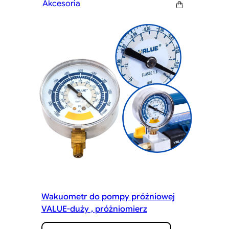
Akcesoria
Wakuometr do pompy próżniowej
VALUE-duży , próżniomierz