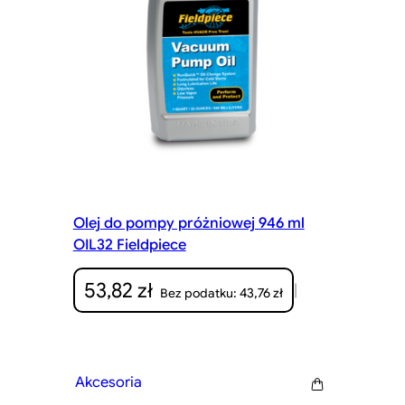
Olej do pompy próżniowej 946 ml
OIL32 Fieldpiece
53,82
zł
|
43,76
zł
Bez podatku:
Akcesoria