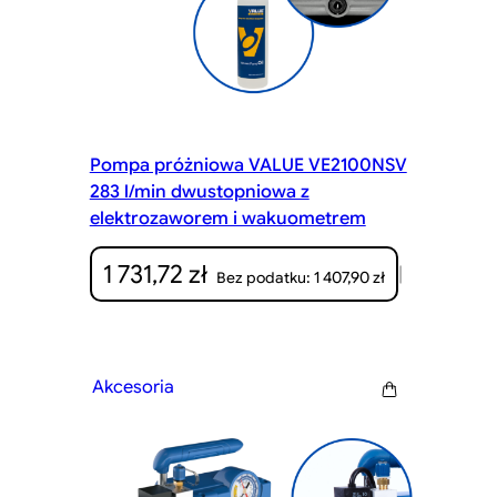
Pompa próżniowa VALUE VE2100NSV
283 l/min dwustopniowa z
elektrozaworem i wakuometrem
1 731,72
zł
|
1 407,90
zł
Bez podatku:
Akcesoria