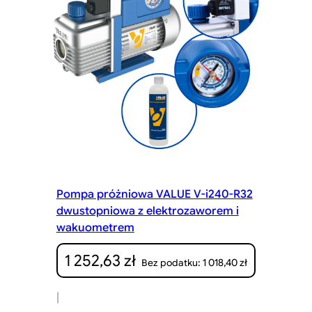
Pompa próżniowa VALUE V-i240-R32
dwustopniowa z elektrozaworem i
wakuometrem
1 252,63
zł
1 018,40
zł
Bez podatku:
|