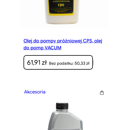
Olej do pompy próżniowej CPS, olej
do pomp VACUM
61,91
zł
|
50,33
zł
Bez podatku:
Akcesoria