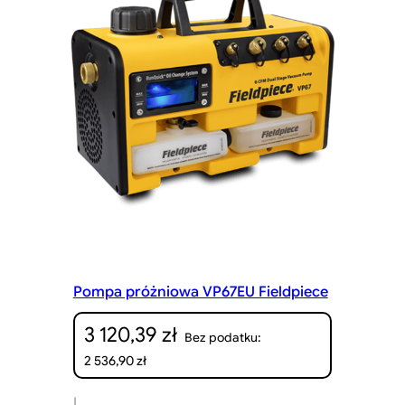
Pompa próżniowa VP67EU Fieldpiece
3 120,39
zł
Bez podatku:
2 536,90
zł
|