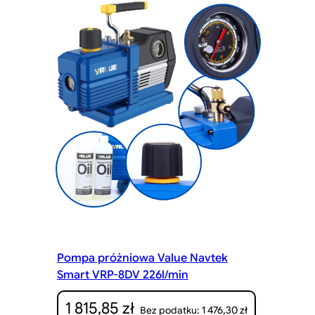
Pompa próżniowa Value Navtek
Smart VRP-8DV 226l/min
1 815,85
zł
1 476,30
zł
Bez podatku: