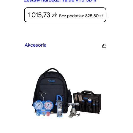
1 015,73
zł
|
825,80
zł
Bez podatku:
Akcesoria