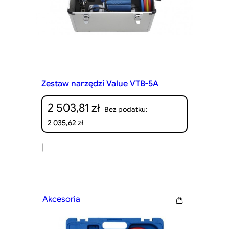
Zestaw narzędzi Value VTB-5A
2 503,81
zł
Bez podatku:
2 035,62
zł
|
Akcesoria