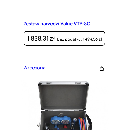
Zestaw narzędzi Value VTB-8C
1 838,31
zł
|
1 494,56
zł
Bez podatku:
Akcesoria