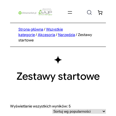
Przejdź
do
treści
Strona główna
/
Wszystkie
kategorie
/
Akcesoria
/
Narzędzia
/ Zestawy
startowe
Zestawy startowe
Posortowane
Wyświetlanie wszystkich wyników: 5
według