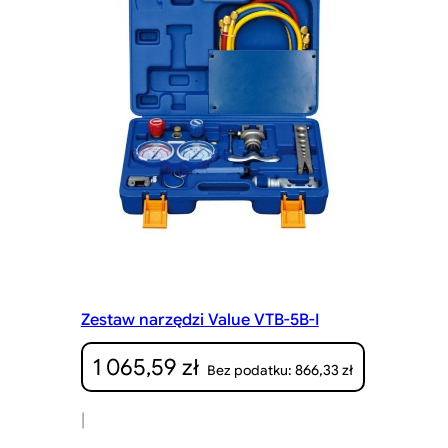
Zestaw narzędzi Value VTB-5B-I
1 065,59
zł
866,33
zł
Bez podatku:
|