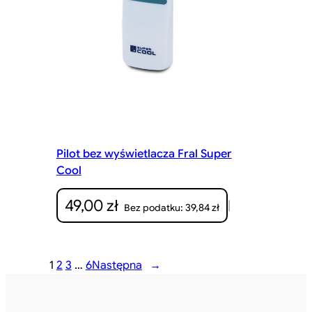
Pilot bez wyświetlacza Fral Super
Cool
49,00
zł
|
39,84
zł
Bez podatku:
1
2
3
…
6
Następna
→