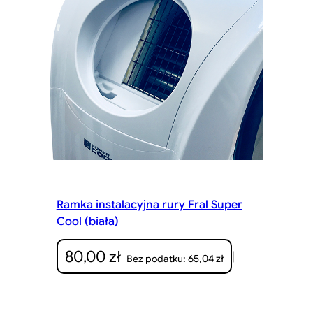
Ramka instalacyjna rury Fral Super
Cool (biała)
80,00
zł
|
65,04
zł
Bez podatku: