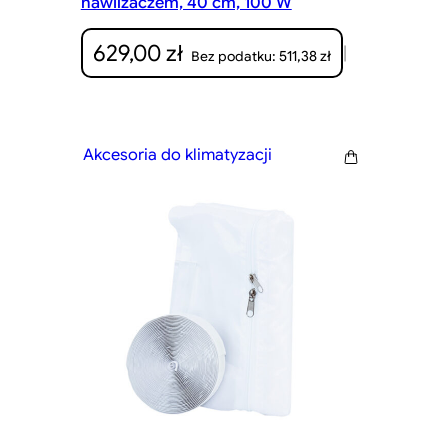
nawilżaczem, 40 cm, 100 W
629,00
zł
|
511,38
zł
Bez podatku:
Akcesoria do klimatyzacji