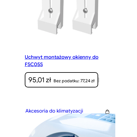
Uchwyt montażowy okienny do
FSC05S
95,01
zł
|
77,24
zł
Bez podatku:
Akcesoria do klimatyzacji