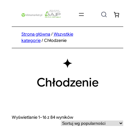
Przejdź
do
treści
Strona główna
/
Wszystkie
kategorie
/ Chłodzenie
Chłodzenie
Posortowane
Wyświetlanie 1–16 z 84 wyników
według
popularności