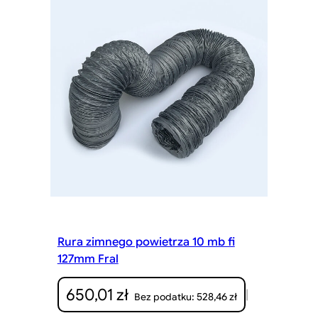
Rura zimnego powietrza 10 mb fi
127mm Fral
650,01
zł
|
528,46
zł
Bez podatku: