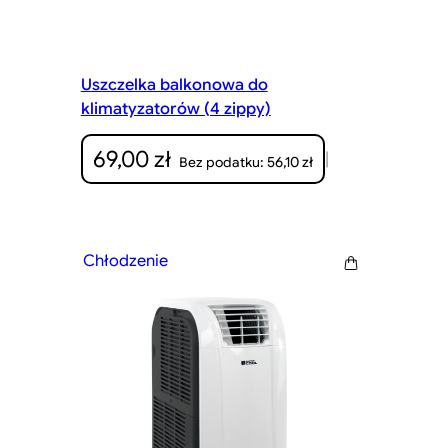
Uszczelka balkonowa do
klimatyzatorów (4 zippy)
69,00
zł
|
56,10
zł
Bez podatku:
Chłodzenie