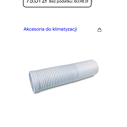
75,01
zł
|
60,98
zł
Bez podatku:
Akcesoria do klimatyzacji