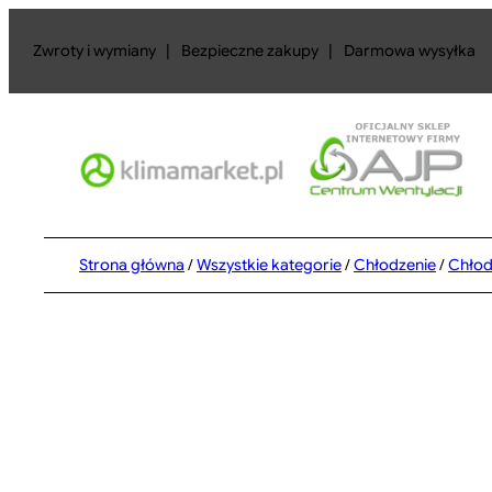
Przejdź
do
Zwroty i wymiany
|
Bezpieczne zakupy
|
Darmowa wysyłka
treści
Strona główna
/
Wszystkie kategorie
/
Chłodzenie
/
Chłod