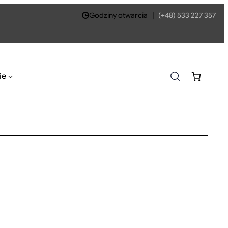
Godziny otwarcia
|
(+48) 533 227 357
ie