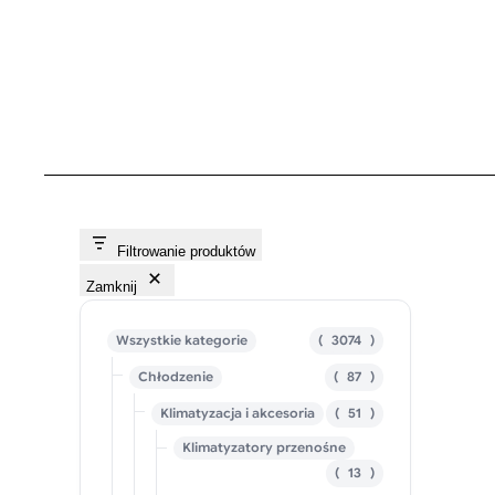
Filtrowanie produktów
Zamknij
3
Wszystkie kategorie
3074
0
8
Chłodzenie
87
7
7
4
5
Klimatyzacja i akcesoria
51
p
p
1
r
r
Klimatyzatory przenośne
p
o
o
r
d
d
1
13
o
u
u
3