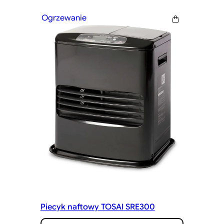
Ogrzewanie
Piecyk naftowy TOSAI SRE300