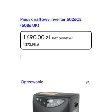
Piecyk naftowy Inverter 5026CE
(5086 UK)
1 690,00
zł
Bez podatku:
1 373,98
zł
|
Ogrzewanie