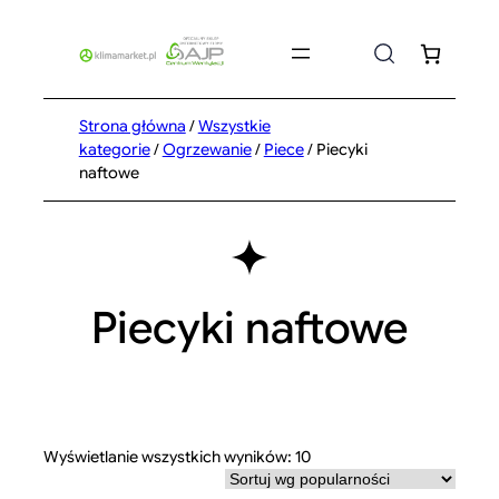
Przejdź
do
treści
Strona główna
/
Wszystkie
kategorie
/
Ogrzewanie
/
Piece
/ Piecyki
naftowe
Piecyki naftowe
Posortowane
Wyświetlanie wszystkich wyników: 10
według