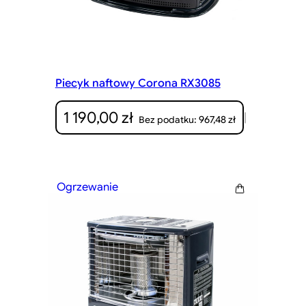
Piecyk naftowy Corona RX3085
1 190,00
zł
|
967,48
zł
Bez podatku:
Ogrzewanie