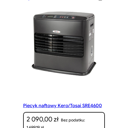
Piecyk naftowy Kero/Tosai SRE4600
2 090,00
zł
Bez podatku:
1 699,19
zł