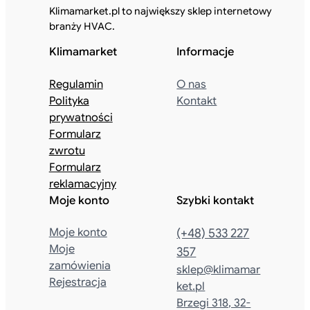
Klimamarket.pl to największy sklep internetowy
branży HVAC.
Klimamarket
Informacje
Regulamin
O nas
Polityka
Kontakt
prywatności
Formularz
zwrotu
Formularz
reklamacyjny
Moje konto
Szybki kontakt
Moje konto
(+48) 533 227
Moje
357
zamówienia
sklep@klimamar
Rejestracja
ket.pl
Brzegi 318, 32-