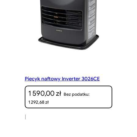
Piecyk naftowy Inverter 3026CE
1 590,00
zł
Bez podatku:
1 292,68
zł
|