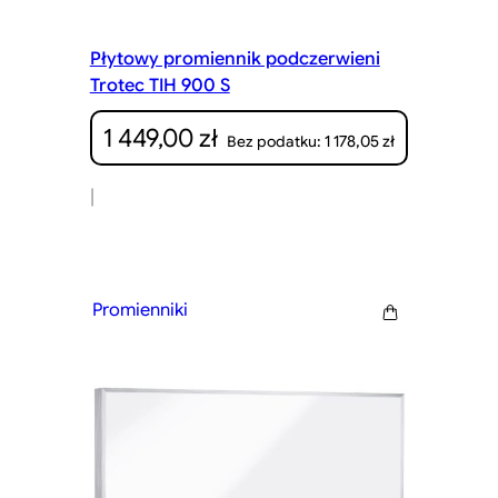
Płytowy promiennik podczerwieni
Trotec TIH 900 S
1 449,00
zł
1 178,05
zł
Bez podatku:
|
Promienniki