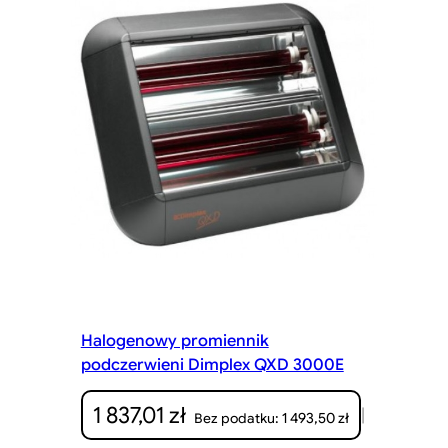
Halogenowy promiennik
podczerwieni Dimplex QXD 3000E
1 837,01
zł
|
1 493,50
zł
Bez podatku: