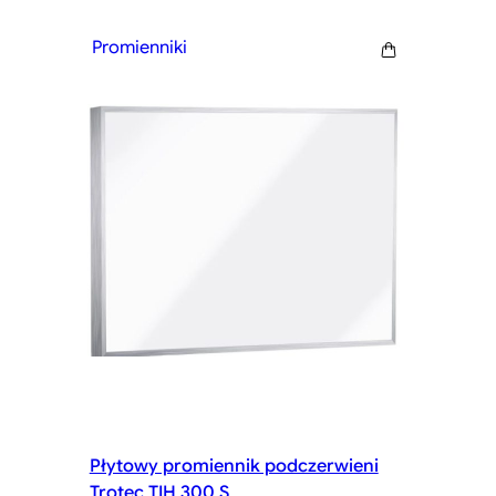
Promienniki
Płytowy promiennik podczerwieni
Trotec TIH 300 S