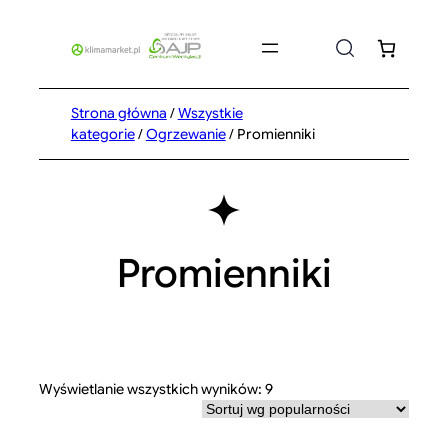
Przejdź
do
treści
Strona główna
/
Wszystkie
kategorie
/
Ogrzewanie
/ Promienniki
Promienniki
Posortowane
Wyświetlanie wszystkich wyników: 9
według
popularności