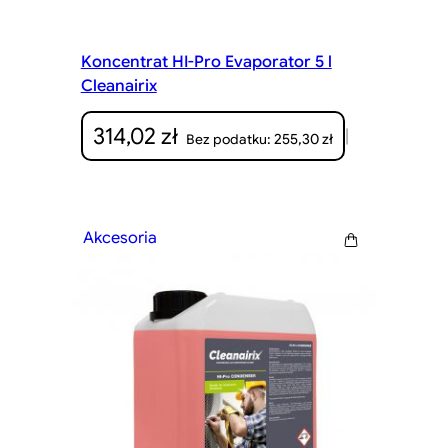
Koncentrat HI-Pro Evaporator 5 l
Cleanairix
314,02
zł
|
255,30
zł
Bez podatku:
Akcesoria