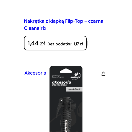
Nakrętka z klapką Flip-Top – czarna
Cleanairix
1,44
zł
|
1,17
zł
Bez podatku:
Akcesoria