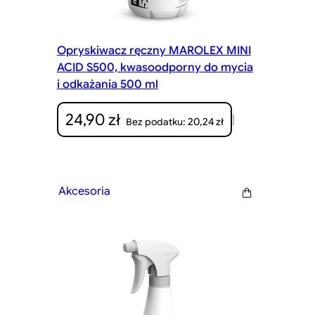
Opryskiwacz ręczny MAROLEX MINI
ACID S500, kwasoodporny do mycia
i odkażania 500 ml
24,90
zł
|
20,24
zł
Bez podatku:
Akcesoria