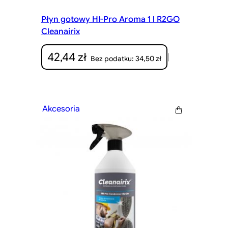
Płyn gotowy HI-Pro Aroma 1 l R2GO
Cleanairix
42,44
zł
|
34,50
zł
Bez podatku:
Akcesoria