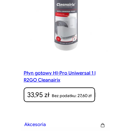
Płyn gotowy HI-Pro Uniwersal 1 l
R2GO Cleanairix
33,95
zł
|
27,60
zł
Bez podatku:
Akcesoria