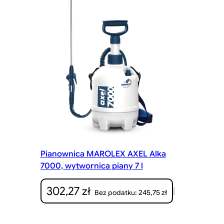
Pianownica MAROLEX AXEL Alka
7000, wytwornica piany 7 l
302,27
zł
|
245,75
zł
Bez podatku: