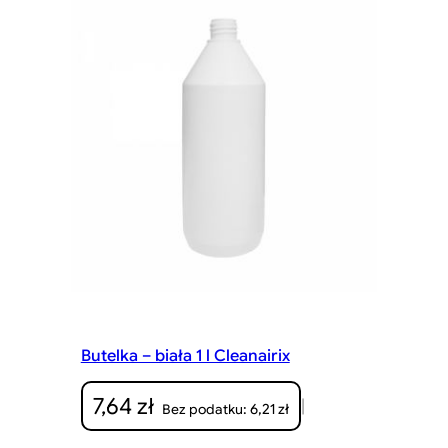
Butelka – biała 1 l Cleanairix
7,64
zł
|
6,21
zł
Bez podatku: