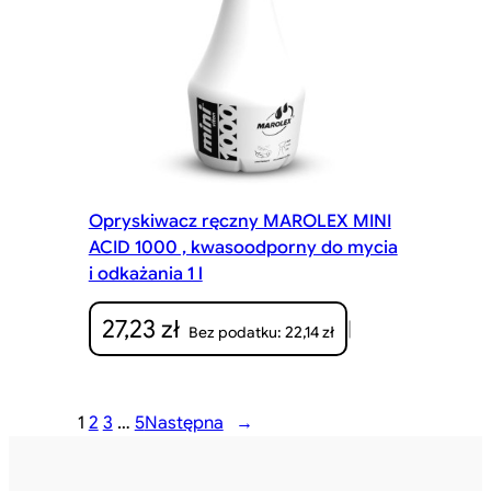
Opryskiwacz ręczny MAROLEX MINI
ACID 1000 , kwasoodporny do mycia
i odkażania 1 l
27,23
zł
|
22,14
zł
Bez podatku:
1
2
3
…
5
Następna
→