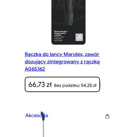
Rączka do lancy Marolex, zawór
dozujący zintegrowany z rączką
A065.162
66,73
zł
|
54,25
zł
Bez podatku:
Akcesoria