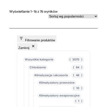
Posortowane
Wyświetlanie 1–16 z 76 wyników
według
popularności
Filtrowanie produktów
Zamknij
3
Wszystkie kategorie
3070
0
8
Chłodzenie
84
7
4
0
4
Klimatyzacja i akcesoria
48
p
p
8
r
r
Klimatyzatory przenośne
p
o
o
r
d
d
1
10
o
u
u
0
d
Klimatyzatory ewaporacyjne
k
k
p
u
t
t
r
1
1
k
y
ó
o
p